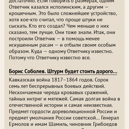
достаточно. Если говорить о размерах, одним
Ответчик казался исполинским, а другим —
крошечным. Это было сложнейшее устройство,
хотя кое-кто считал, что проще штуки не
сыскать. Кто его создал? Чем меньше о них
сказано, тем лучше. Они тоже знали. Итак, они
построили Ответчик — в помощь менее
искушенным расам — и отбыли своим особым
образом. Куда — одному Ответчику известно.
Потому что Ответчику известно все.
Борис Соболев. Штурм будет стоить дорого…
Кавказская война 1817–1864 годов. Сорок
семь лет беспрерывных боевых действий.
Нескончаемая череда кровавых сражений,
тайных интриг и мятежей. Самая долгая война в
отечественной истории и самая неизвестная.
Предмет гордости дореволюционной России и
предмет умолчания России советской… Генерал
Ермолов и имам Шамиль, чиновник Грибоедов